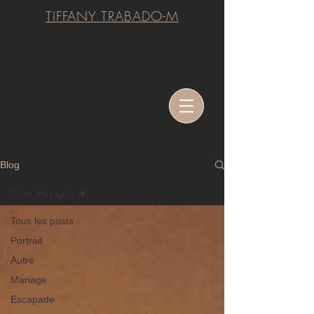
TIFFANY TRABADO-M
Blog
Tous les posts
Tous les posts
Portrait
Autre
Mariage
Escapade