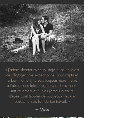
« J’adore shooter avec toi déjà tu as un talent
de photographie exceptionnel pour capturer
le bon moment, tu sais toujours nous mettre
à l’aise, nous faire rire, nous aider à poser
naturellement et tu n’es jamais a cours
d’idée pour trouver de nouveaux lieux et
poses. Je suis fan de ton travail. »
— Maud