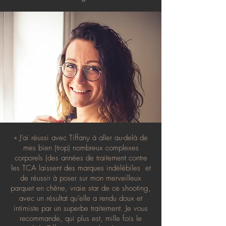
« J’ai réussi avec Tiffany à aller au-delà de
mes bien (trop) nombreux complexes
corporels (des années de traitement contre
les TCA laissent des marques indélébiles et
de réussir à poser sur mon merveilleux
parquet en chêne, vraie star de ce shooting,
avec un résultat qu’elle a rendu doux et
intimiste par un superbe traitement. Je vous
recommande, qui plus est, mille fois le