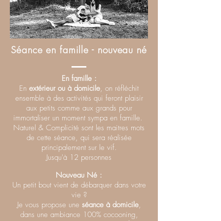
Séance en famille - nouveau né
En famille :
En
extérieur ou à domicile
, on réfléchit
ensemble à des activités qui feront plaisir
aux petits comme aux grands pour
immortaliser un moment sympa en famille.
Naturel & Complicité sont les maitres mots
de cette séance, qui sera réalisée
principalement sur le vif.
Jusqu'à 12 personnes
Nouveau
Né :
Un petit bout vient de débarquer dans votre
vie ?
Je vous propose une
séance à domicile
,
dans une ambiance 100% cocooning,