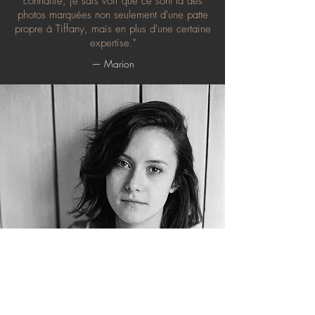
connaître, je sais voir que ce sont là des
photos marquées non seulement d'une patte
propre à Tiffany, mais en plus d'une certaine
expertise."
— Marion