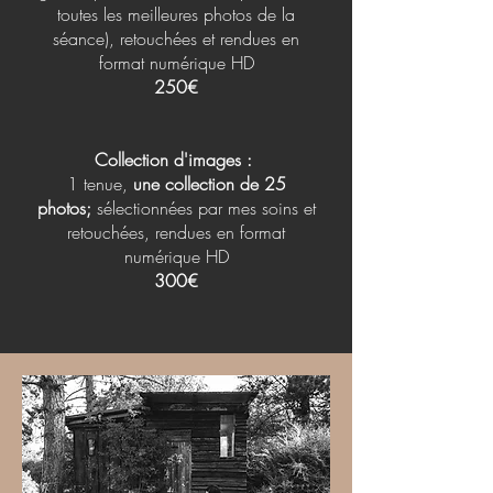
toutes les meilleures photos de la
séance),
retouchées et rendues en
format numérique HD
250€
Collection d'images :
1 tenue,
une collection de 25
photos;
sélectionnées par mes soins et
retouchées, rendues en format
numérique HD
300€