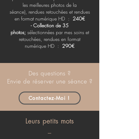
les meilleures photos de la
séance),
rendues retouchées et rendues
en format numérique HD :
240
€
- C
ollection
de 35
photos;
sélectionnées par mes soins et
retouchées, rendues en format
numérique HD :
29
0€
Des questions ?
Envie de
réserver
une séance ?
Contactez-Moi !
Leurs petits mots
_