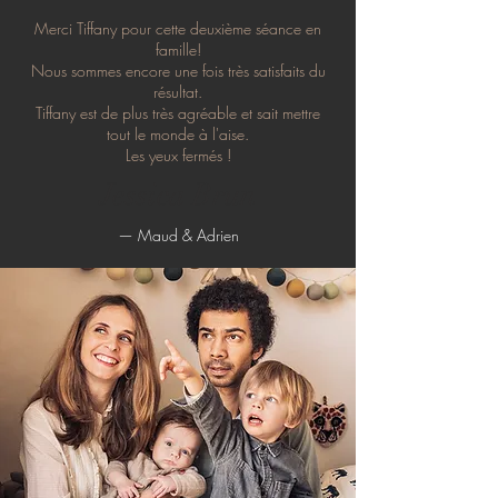
Merci Tiffany pour cette deuxième séance en
famille!
Nous sommes encore une fois très satisfaits du
résultat.
Tiffany est de plus très agréable et sait mettre
tout le monde à l'aise.
Les yeux fermés !
Jessica Brun
— Maud & Adrien