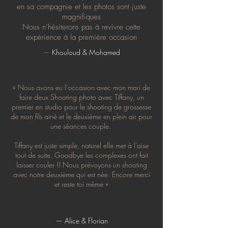
en sa compagnie et les photos sont juste
magnifiques
Nous n’hésiterons pas à revivre cette
expérience à la première occasion
—
Khouloud & Mohamed
« Nous avons eu l’occasion avec mon mari de
faire deux Shooting photo avec Tiffany, un
premier en studio pour le shooting de grossesse
de mon fils ainé et le deuxième en plein air pour
une séances couple.
Tiffany est juste simple, naturel elle met à l’aise
tout de suite. Goodbye les complexes ont fait
laisser couler !! Nous prévoyons un shooting
avec notre deuxième qui est née. Encore merci
et reste toi même »
Jessica Brun
— Alice & Florian