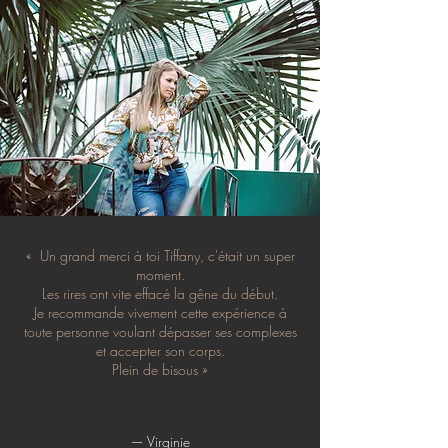
« Un grand merci à toi Tiffany, c'était un super
moment.
Les rires ont vite effacé la gêne du début.
Je recommande vivement cette expérience à
toute personne voulant dépasser ses complexes
et accepter son corps.
Plein de bisous »
Jessica Brun
— Virginie