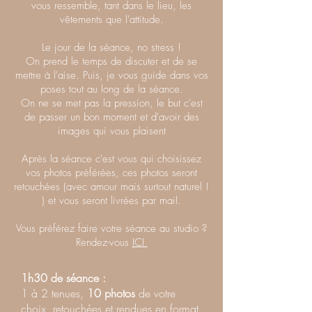
vous ressemble, tant dans le lieu, les
vêtements que l'attitude.
Le jour de la séance, no stress !
On prend le temps de discuter et de se
mettre à l'aise. Puis, je vous guide dans vos
poses tout au long de la séance.
On ne se met pas la pression, le but c'est
de passer un bon moment et d'avoir des
images qui vous plaisent
Après la séance c'est vous qui choisissez
vos photos préférées, ces photos seront
retouchées (avec amour mais surtout naturel !
) et vous seront livrées par mail.
Vous préférez faire votre séance au studio ?
Rendez-vous
ICI
1h30 de séance :
1 à 2 tenues,
10 photos
de votre
choix, retouchées et rendues en format