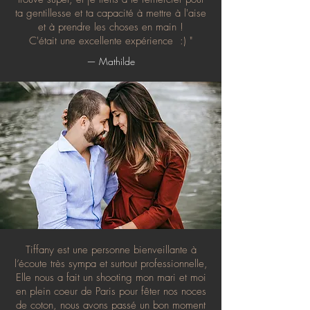
ta gentillesse et ta capacité à mettre à l'aise
et à prendre les choses en main !
C'était une excellente expérience :) "
— Mathilde
Tiffany est une personne bienveillante à
l’écoute très sympa et surtout professionnelle,
Elle nous a fait un shooting mon mari et moi
en plein coeur de Paris pour fêter nos noces
de coton, nous avons passé un bon moment