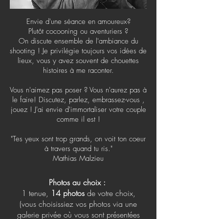
Envie d'une séance en amoureux?
Plutôt cocooning ou aventuriers ?
On discute ensemble de l'ambiance du
shooting ! Je privilégie toujours vos idées de
lieux, vous y avez souvent de chouettes
histoires à me raconter.
Vous n'aimez pas poser ? Vous n'aurez pas à
le faire! Discutez, parlez, embrassez-vous ,
jouez ! J'ai envie d'immortaliser votre couple
comme il est !
"Tes yeux sont trop grands, on voit ton coeur
à travers quand tu ris."
Mathias Malzieu
Photos au choix :
1 tenue,
14 photos
de votre choix,
(vous choisissiez vos photos via une
galerie privée où vous sont présentées