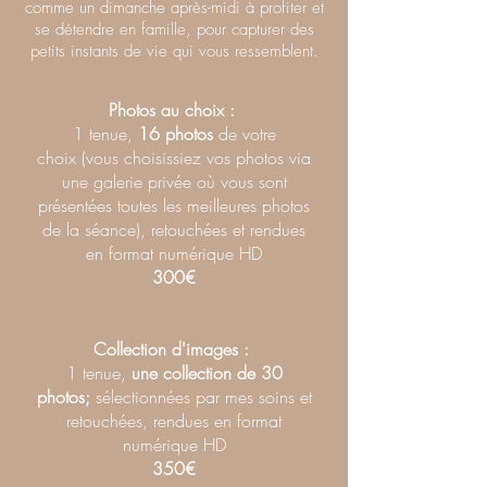
comme un dimanche après-midi à profiter et
se détendre en famille, pour capturer des
petits instants de vie qui vous ressemblent.
Photos au choix :
1 tenue,
16 photos
de votre
choix
(vous choisissiez vos photos via
une galerie privée où vous sont
présentées toutes les meilleures photos
de la séance),
retouchées et rendues
en format numérique HD
300€
Collection d'images :
1 tenue,
une collection de 30
photos;
sélectionnées par mes soins et
retouchées, rendues en format
numérique HD
350€