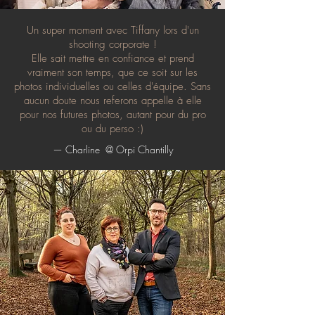
Un super moment avec Tiffany lors d'un
shooting corporate !
Elle sait mettre en confiance et prend
vraiment son temps, que ce soit sur les
photos individuelles ou celles d'équipe. Sans
aucun doute nous referons appelle à elle
pour nos futures photos, autant pour du pro
ou du perso :)
— Charline @ Orpi Chantilly