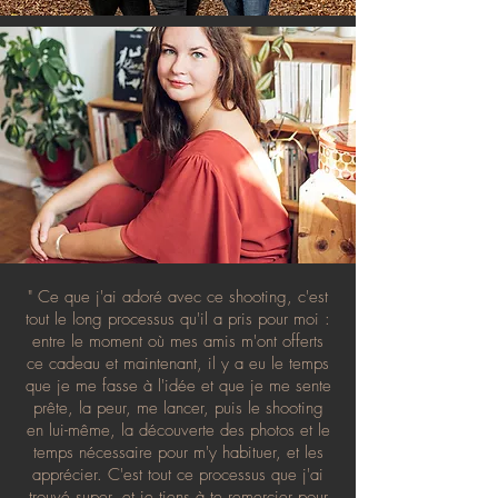
" Ce que j'ai adoré avec ce shooting, c'est
tout le long processus qu'il a pris pour moi :
entre le moment où mes amis m'ont offerts
ce cadeau et maintenant, il y a eu le temps
que je me fasse à l'idée et que je me sente
prête, la peur, me lancer, puis le shooting
en lui-même, la découverte des photos et le
temps nécessaire pour m'y habituer, et les
apprécier. C'est tout ce processus que j'ai
trouvé super, et je tiens à te remercier pour