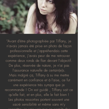
"Avant d'être photographiée par Tiffany, je
n'avais jamais été prise en photo de façon
professionnelle et j'appréhendais cette
expérience, j'avais peur de me retrouver
comme deux ronds de flan devant l'objectif.
De plus, réservée de nature, je n'ai pas
l'assurance naturelle de certain(e)s.
Mais malgré ça, Tiffany à su me mettre
carrément en confiance et à l'aise, ce fut
une expérience très sympa que je
recommande ! On est guidé , Tiffany sait ce
qu'elle fait, et en plus, elle le fait bien !
Les photos ressorties portent souvent une
sacré sensibilité et même sans m'y