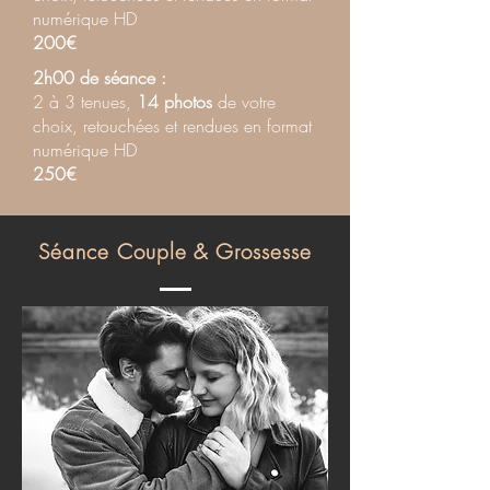
numérique HD
200€
2h00 de séance :
2 à 3 tenues,
14 photos
de votre
choix, retouchées et rendues en format
numérique HD
250€
Séance Couple & Grossesse