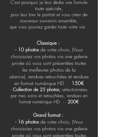
C'est pourquoi je leur dédie une formule
toute spéciale,
pour leur tirer le portrait et vous créer de
nouveaux souvenirs ensemble,
que vous pourrez garder toute votre vie.
Classique :
- 10 photos
de votre choix
, (Vous
choisissiez vos photos via une galerie
privée où vous sont présentées toutes
les meilleures photos de la
séance),
rendues retouchées et rendues
en format numérique HD :
150€
-
C
ollection
de 25 photos;
sélectionnées
par mes soins et retouchées, rendues en
format numérique HD :
200€
Grand format :
-
16
photos
de votre choix
, (Vous
choisissiez vos photos via une galerie
privée où vous sont présentées toutes