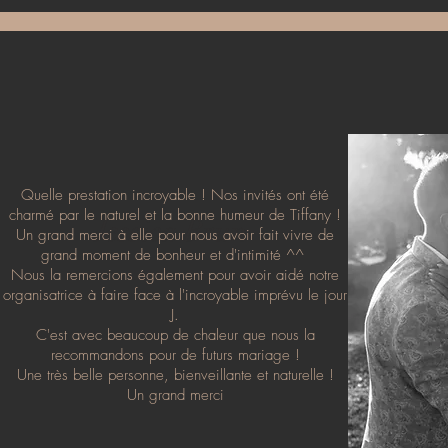
votre prestation photo idéale, vo
prendre les réservations 1 an à l
chouette ! Une fois que nous avo
date est réservée à la signature 
Quelle prestation incroyable ! Nos invités ont été
charmé par le naturel et la bonne humeur de Tiffany !
Jessica Brun
Un grand merci à elle pour nous avoir fait vivre de
grand moment de bonheur et d'intimité ^^
Nous la remercions également pour avoir aidé notre
organisatrice à faire face à l'incroyable imprévu le jour
J.
C'est avec beaucoup de chaleur que nous la
recommandons pour de futurs mariage !
Une très belle personne, bienveillante et naturelle !
Un grand merci