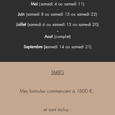
Mai
(samedi 4 ou samedi 11)
-
Juin
(samedi 8 ou samedi 15 ou samedi 22)
-
Juillet
(samedi 6 ou samedi 13 ou samedi 20)
-
Aout
(complet)
-
Septembre (s
amedi 14 ou samedi 21)
TARIFS
Mes formules commencent à 1600 €,
et sont inclus :