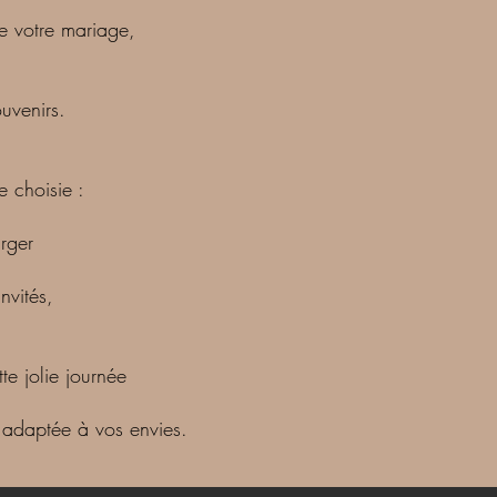
de votre mariage,
uvenirs.
e choisie :
rger
nvités
,
te jolie journée
e adaptée à vos envies.