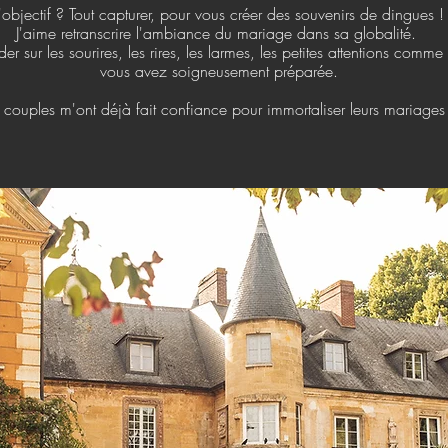
'objectif
? Tout capturer, pour vous créer des souvenirs de dingues !
J'aime retranscrire l'ambiance du mariage dans sa globalité.
der sur les sourires, les rires, les larmes, les petites attentions comm
vous avez soigneusement préparée.
5
couples m'ont déjà fait confiance pour immortaliser leurs mariages 