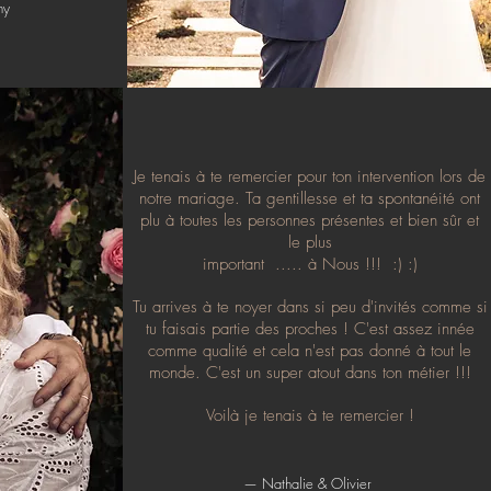
ny
Je tenais à te remercier pour ton intervention lors de
notre mariage. Ta gentillesse et ta spontanéité ont
plu à toutes les personnes présentes et bien sûr et
le plus
important ..... à Nous !!! :) :)
Tu arrives à te noyer dans si peu d'invités comme si
tu faisais partie des proches ! C'est assez innée
comme qualité et cela n'est pas donné à tout le
monde. C'est un super atout dans ton métier !!!
Voilà je tenais à te remercier !
— Nathalie & Olivier