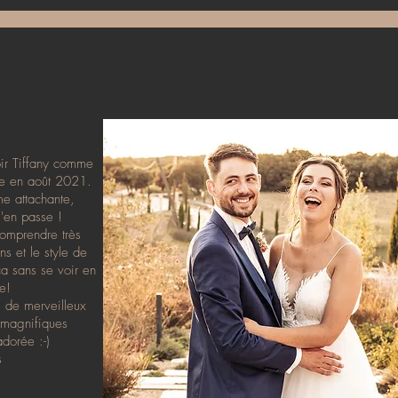
and te contacter ? Je commence à
it pour te booker ? Yeah ! Trop
dez-vous. Si ça matche, votre
ir Tiffany comme
ge en août 2021.
e attachante,
j'en passe !
comprendre très
s et le style de
ça sans se voir en
e!
 de merveilleux
 magnifiques
adorée :-)
s