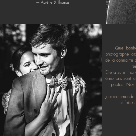
— Aurélie & Thomas
Quel bonhe
photographe lor
de la connaître 
re
Elle a su immor
émotions sont te
photos! Nos 
Je recommande 
lui faire
— 