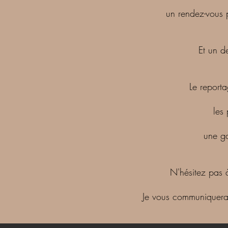
un rendez-vous p
Et un d
Le reporta
les
une ga
N'hésitez pas 
Je vous communiquerai 