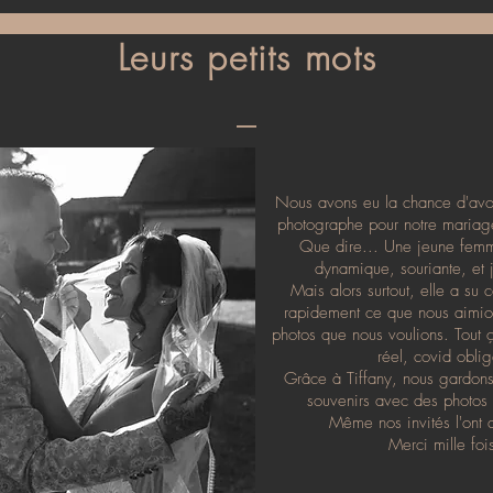
s inspirations... tout ce que vous pensez utile de m'écrire :) Qu
'avance. On a envie de t'avoir dans notre équipe ! Comment on fa
Leurs petits mots
ns eu nos premiers échanges par mails, je vous propose un ren
du contrat et au versement de l'acompte.
_
Nous avons eu la chance d'avo
photographe pour notre maria
Que dire... Une jeune femm
dynamique, souriante, et 
Mais alors surtout, elle a su 
rapidement ce que nous aimion
photos que nous voulions. Tout 
réel, covid oblig
Grâce à Tiffany, nous gardons
souvenirs avec des photos
Même nos invités l'ont 
Merci mille foi