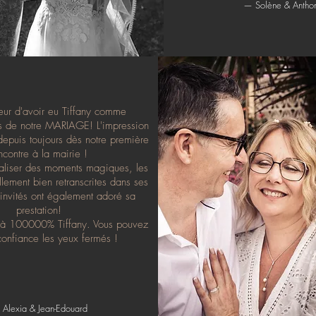
— Solène & Antho
ur d'avoir eu Tiffany comme
s de notre MARIAGE! L'impression
depuis toujours dès notre première
ncontre à la mairie !
taliser des moments magiques, les
llement bien retranscrites dans ses
invités ont également adoré sa
prestation!
à 100000% Tiffany. Vous pouvez
 confiance les yeux fermés !
Alexia & Jean-Edouard